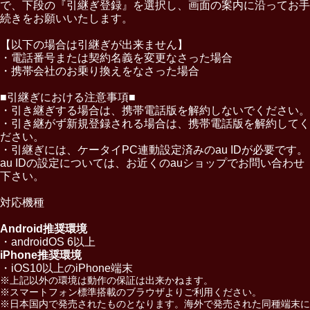
で、下段の『引継ぎ登録』を選択し、画面の案内に沿ってお手
続きをお願いいたします。
【以下の場合は引継ぎが出来ません】
・電話番号または契約名義を変更なさった場合
・携帯会社のお乗り換えをなさった場合
■引継ぎにおける注意事項■
・引き継ぎする場合は、携帯電話版を解約しないでください。
・引き継がず新規登録される場合は、携帯電話版を解約してく
ださい。
・引継ぎには、ケータイPC連動設定済みのau IDが必要です。
au IDの設定については、お近くのauショップでお問い合わせ
下さい。
対応機種
Android推奨環境
・androidOS 6以上
iPhone推奨環境
・iOS10以上のiPhone端末
※上記以外の環境は動作の保証は出来かねます。
※スマートフォン標準搭載のブラウザよりご利用ください。
※日本国内で発売されたものとなります。海外で発売された同種端末に